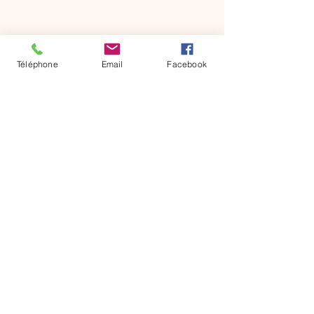
Téléphone
Email
Facebook
Site Internet officiel de la commune de
Saint-Jean-d'Angle en Charente-Maritime.
Agrandir la carte