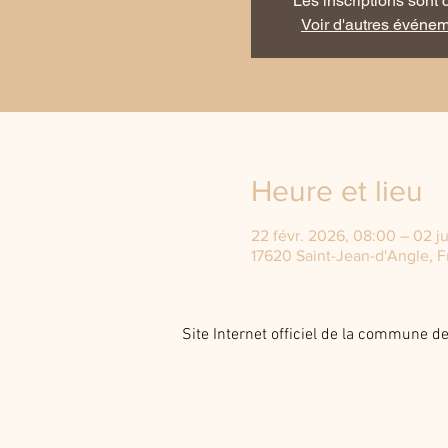
Les inscriptions sont 
Voir d'autres événe
Heure et lieu
22 févr. 2026, 08:00 – 02 j
17620 Saint-Jean-d'Angle, F
Site Internet officiel de la commune 