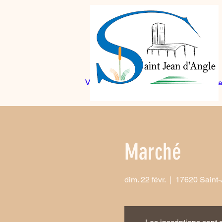
Vie municipale
Cadre de vie
Actua
Marché
dim. 22 févr.
  |  
17620 Saint-