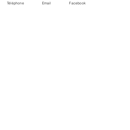
Téléphone
Email
Facebook
Olfa et Frédéric
Fruits, légumes
Tél :
06 43 26 01 58