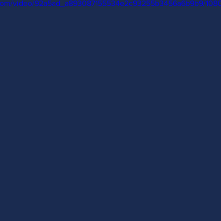
ic.com/video/92a5ad_a893087155534e2c93255b3456a6b9b9/1080