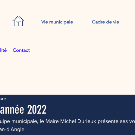
Vie municipale
Cadre de vie
lité
Contact
iative
Infos municipales
Nouveaux services sur la c
ture
'année 2022
uipe municipale, le Maire Michel Durieux présente ses v
an-d'Angle.