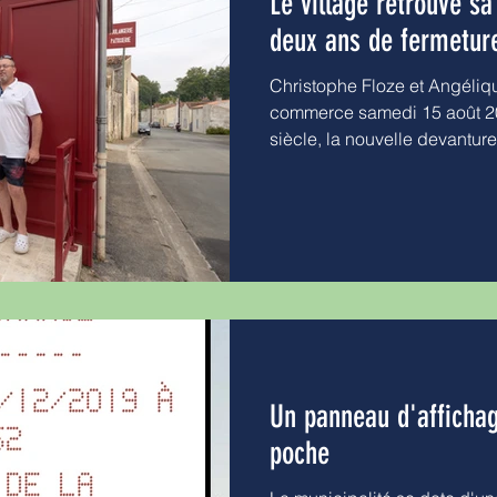
Le village retrouve s
deux ans de fermetur
Christophe Floze et Angéliqu
commerce samedi 15 août 20
siècle, la nouvelle devanture
en rouge annonce la couleur.
dans la pure tradition fran
boulangers de père, soulign
même, je travaille dans le m
d’années. Ma compagne, Ang
pain pendant environ dix an
Un panneau d'affichag
poche