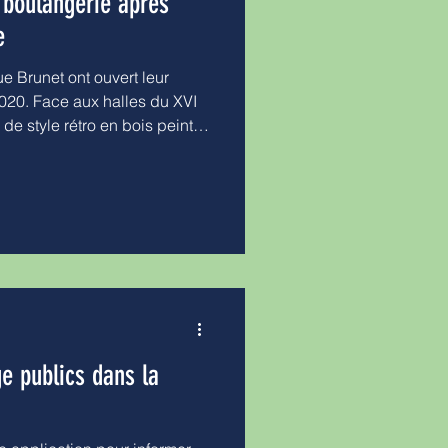
a boulangerie après
e
e Brunet ont ouvert leur
20. Face aux halles du XVI
 de style rétro en bois peint
 La boulangerie s’inscrit
çaise. « Nous sommes
e Christophe Floze. Moi-
étier depuis une quinzaine
élique a été porteuse de
s pour la boulangerie de Sain
e publics dans la