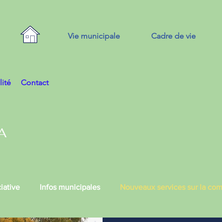
Vie municipale
Cadre de vie
lité
Contact
A
iative
Infos municipales
Nouveaux services sur la c